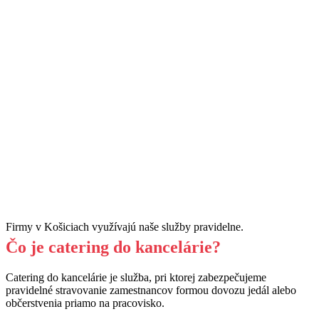
Teambuildingy
Potz a jetz
Kurzy varenia
Catering
Potz raňajkovať
Platz kantína
Potztivé obedy i raňajky
Teambuildingy
Potz a jetz
Kurzy varenia
Catering
Potz raňajkovať
Firmy v Košiciach využívajú naše služby pravidelne.
Čo je catering do kancelárie?
Catering do kancelárie je služba, pri ktorej zabezpečujeme
pravidelné stravovanie zamestnancov formou dovozu jedál alebo
občerstvenia priamo na pracovisko.