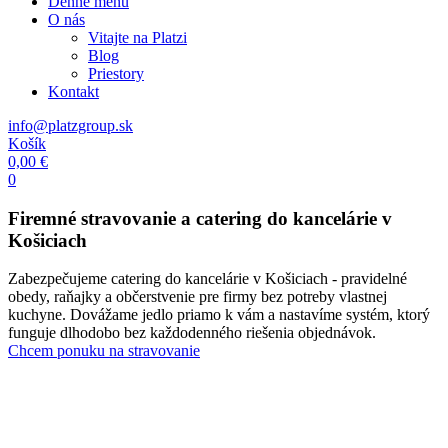
Denné menu
O nás
Vitajte na Platzi
Blog
Priestory
Kontakt
info@platzgroup.sk
Košík
0,00
€
0
Firemné stravovanie a catering do kancelárie v
Košiciach
Zabezpečujeme catering do kancelárie v Košiciach - pravidelné
obedy, raňajky a občerstvenie pre firmy bez potreby vlastnej
kuchyne. Dovážame jedlo priamo k vám a nastavíme systém, ktorý
funguje dlhodobo bez každodenného riešenia objednávok.
Chcem ponuku na stravovanie
Platz kantína
Potztivé obedy i raňajky