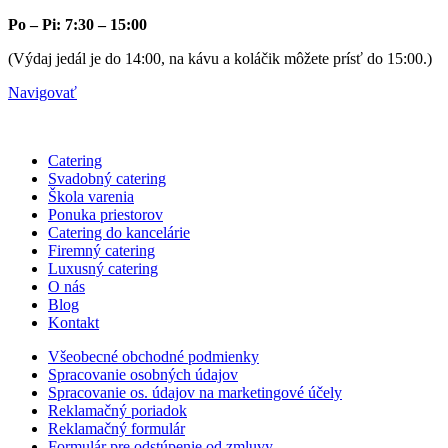
Po – Pi: 7:30 – 15:00
(Výdaj jedál je do 14:00, na kávu a koláčik môžete prísť do 15:00.)
Navigovať
Catering
Svadobný catering
Škola varenia
Ponuka priestorov
Catering do kancelárie
Firemný catering
Luxusný catering
O nás
Blog
Kontakt
Všeobecné obchodné podmienky
Spracovanie osobných údajov
Spracovanie os. údajov na marketingové účely
Reklamačný poriadok
Reklamačný formulár
Formulár pre odstúpenie od zmluvy