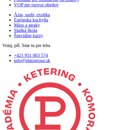
VOP pre rozvoz obedov
Ázia, sushi, exotika
Európska kuchyňa
Mäso a steaky
Sladká škola
Špeciálne kurzy
Volaj, píš. Sme tu pre teba
+421 951 003 574
info@platzgroup.sk