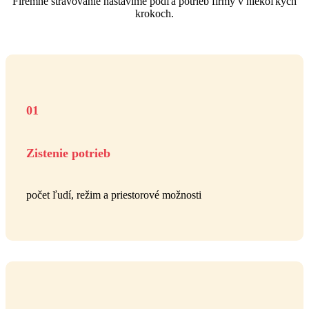
Firemné stravovanie nastavíme podľa potrieb firmy v niekoľkých
krokoch.
01
Zistenie potrieb
počet ľudí, režim a priestorové možnosti