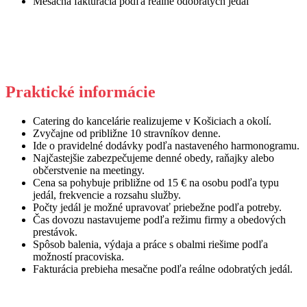
Mesačná fakturácia podľa reálne odobratých jedál
Praktické informácie
Catering do kancelárie realizujeme v Košiciach a okolí.
Zvyčajne od približne 10 stravníkov denne.
Ide o pravidelné dodávky podľa nastaveného harmonogramu.
Najčastejšie zabezpečujeme denné obedy, raňajky alebo
občerstvenie na meetingy.
Cena sa pohybuje približne od 15 € na osobu podľa typu
jedál, frekvencie a rozsahu služby.
Počty jedál je možné upravovať priebežne podľa potreby.
Čas dovozu nastavujeme podľa režimu firmy a obedových
prestávok.
Spôsob balenia, výdaja a práce s obalmi riešime podľa
možností pracoviska.
Fakturácia prebieha mesačne podľa reálne odobratých jedál.