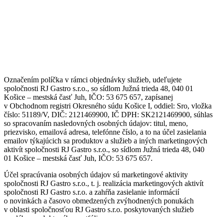
Platz kantína
Potztivé obedy i raňajky
Teambuildingy
Potz a jetz
Kurzy varenia
Catering
Potz raňajkovať
Označením políčka v rámci objednávky služieb, udeľujete
spoločnosti RJ Gastro s.r.o., so sídlom Južná trieda 48, 040 01
Košice – mestská časť Juh, IČO: 53 675 657, zapísanej
v Obchodnom registri Okresného súdu Košice I, oddiel: Sro, vložka
číslo: 51189/V, DIČ: 2121469900, IČ DPH: SK2121469900, súhlas
so spracovaním nasledovných osobných údajov: titul, meno,
priezvisko, emailová adresa, telefónne číslo, a to na účel zasielania
emailov týkajúcich sa produktov a služieb a iných marketingových
aktivít spoločnosti RJ Gastro s.r.o., so sídlom Južná trieda 48, 040
01 Košice – mestská časť Juh, IČO: 53 675 657.
Účel spracúvania osobných údajov sú marketingové aktivity
spoločnosti RJ Gastro s.r.o., t. j. realizácia marketingových aktivít
spoločnosti RJ Gastro s.r.o. a zahŕňa zasielanie informácií
o novinkách a časovo obmedzených zvýhodnených ponukách
v oblasti spoločnosťou RJ Gastro s.r.o. poskytovaných služieb