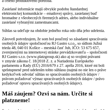
a celého produktového portfólia.
Zasielané informácie majú obvykle podobu štandardnej
elektronickej komunikácie – emailovej správy, zasielanej buď
hromadne z všeobecných firemných adries, alebo individuálne
zasielané vybranými zamestnancami.
Súhlas sa udeľuje na obdobie jedného roka odo dňa jeho udelenia.
Zároveň potvrdzujem, že som bol poučený so zásadami spracúvania
osobných údajov spoločnosťou RJ Gastro s.r.o., so sídlom Južná
trieda 48, 040 01 Košice – mestská časť Juh, IČO: 53 675 657,
zverejnenými na internetovej stránke prevádzkovateľa – spoločnosti
RJ Gastro s.r.o. (www.platzgroup.sk) ako aj so svojimi právami
v zmysle zákona č. 18/2018 Z. z. a Nariadenia Európskeho
parlamentu a Rady (EÚ) 2016/679 z 27. apríla 2016, ktoré mi boli
sprístupnené pred udelením tohto súhlasu (najmä no nie len o práve
kedykoľvek odvolať súhlas so spracúvaním osobných údajov /
právom požadovať výmaz spracúvaných osobných údajov / právo
požadovať opravu spracúvaných osobných údajov).
Máš záujem?
Ozvi sa nám. Určite si
platzneme!