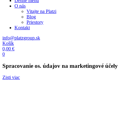
Denné menu
O nás
Vitajte na Platzi
Blog
Priestory
Kontakt
info@platzgroup.sk
Košík
0,00
€
0
Spracovanie os. údajov na marketingové účely
Zisti viac
Platz kantína
Potztivé obedy i raňajky
Teambuildingy
Potz a jetz
Kurzy varenia
Catering
Potz raňajkovať