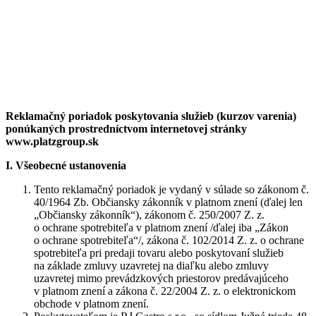
Platz kantína
Potztivé obedy i raňajky
Teambuildingy
Potz a jetz
Kurzy varenia
Catering
Potz raňajkovať
Reklamačný poriadok poskytovania služieb (kurzov varenia)
ponúkaných prostredníctvom internetovej stránky
www.platzgroup.sk
I. Všeobecné ustanovenia
Tento reklamačný poriadok je vydaný v súlade so zákonom č.
40/1964 Zb. Občiansky zákonník v platnom znení (ďalej len
„Občiansky zákonník“), zákonom č. 250/2007 Z. z.
o ochrane spotrebiteľa v platnom znení /ďalej iba „Zákon
o ochrane spotrebiteľa“/, zákona č. 102/2014 Z. z. o ochrane
spotrebiteľa pri predaji tovaru alebo poskytovaní služieb
na základe zmluvy uzavretej na diaľku alebo zmluvy
uzavretej mimo prevádzkových priestorov predávajúceho
v platnom znení a zákona č. 22/2004 Z. z. o elektronickom
obchode v platnom znení.