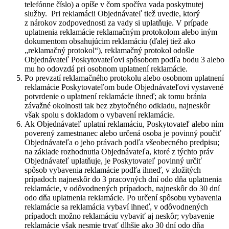
telefónne číslo) a opíše v čom spočíva vada poskytnutej
služby.
Pri reklamácii Objednávateľ tiež uvedie, ktorý
z nárokov zodpovednosti za vady si uplatňuje. V prípade
uplatnenia reklamácie reklamačným protokolom alebo iným
dokumentom obsahujúcim reklamáciu (ďalej tiež ako
„reklamačný protokol“), reklamačný protokol odošle
Objednávateľ Poskytovateľovi spôsobom podľa bodu 3 alebo
mu ho odovzdá pri osobnom uplatnení reklamácie.
Po prevzatí reklamačného protokolu alebo osobnom uplatnení
reklamácie Poskytovateľom bude Objednávateľovi vystavené
potvrdenie o uplatnení reklamácie ihneď; ak tomu bránia
závažné okolnosti tak bez zbytočného odkladu, najneskôr
však spolu s dokladom o vybavení reklamácie.
Ak Objednávateľ uplatní reklamáciu, Poskytovateľ alebo ním
poverený zamestnanec alebo určená osoba je povinný poučiť
Objednávateľa o jeho právach podľa všeobecného predpisu;
na základe rozhodnutia Objednávateľa, ktoré z týchto práv
Objednávateľ uplatňuje, je Poskytovateľ povinný určiť
spôsob vybavenia reklamácie podľa ihneď, v zložitých
prípadoch najneskôr do 3 pracovných dní odo dňa uplatnenia
reklamácie, v odôvodnených prípadoch, najneskôr do 30 dní
odo dňa uplatnenia reklamácie. Po určení spôsobu vybavenia
reklamácie sa reklamácia vybaví ihneď, v odôvodnených
prípadoch možno reklamáciu vybaviť aj neskôr; vybavenie
reklamácie však nesmie trvať dlhšie ako 30 dní odo dňa