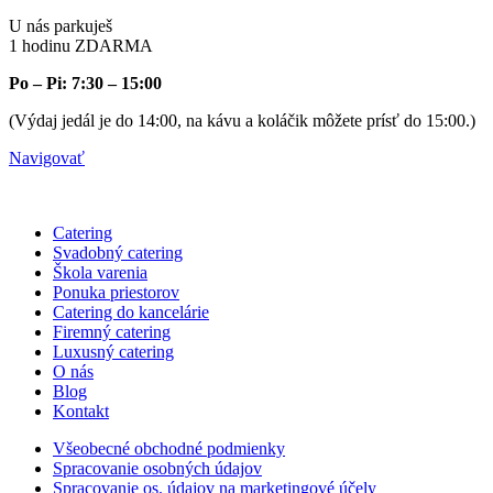
U nás parkuješ
1 hodinu ZDARMA
Po – Pi: 7:30 – 15:00
(Výdaj jedál je do 14:00, na kávu a koláčik môžete prísť do 15:00.)
Navigovať
Catering
Svadobný catering
Škola varenia
Ponuka priestorov
Catering do kancelárie
Firemný catering
Luxusný catering
O nás
Blog
Kontakt
Všeobecné obchodné podmienky
Spracovanie osobných údajov
Spracovanie os. údajov na marketingové účely