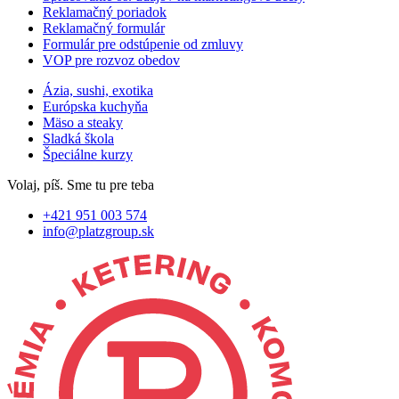
Reklamačný poriadok
Reklamačný formulár
Formulár pre odstúpenie od zmluvy
VOP pre rozvoz obedov
Ázia, sushi, exotika
Európska kuchyňa
Mäso a steaky
Sladká škola
Špeciálne kurzy
Volaj, píš. Sme tu pre teba
+421 951 003 574
info@platzgroup.sk