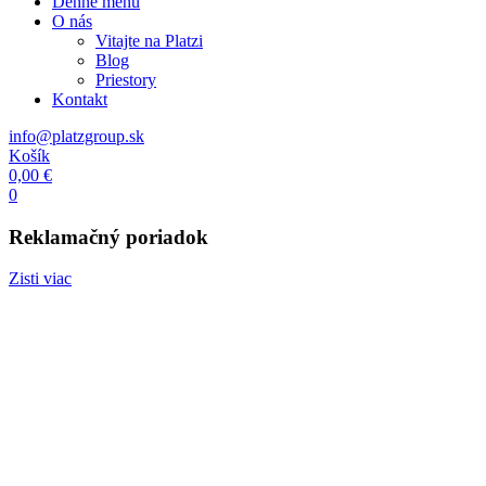
Denné menu
O nás
Vitajte na Platzi
Blog
Priestory
Kontakt
info@platzgroup.sk
Košík
0,00
€
0
Reklamačný poriadok
Zisti viac
Platz kantína
Potztivé obedy i raňajky
Teambuildingy
Potz a jetz
Kurzy varenia
Catering
Potz raňajkovať