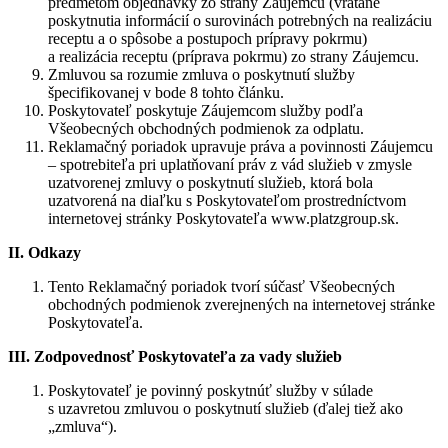
predmetom objednávky zo strany Záujemcu (vrátane
poskytnutia informácií o surovinách potrebných na realizáciu
receptu a o spôsobe a postupoch prípravy pokrmu)
a realizácia receptu (príprava pokrmu) zo strany Záujemcu.
Zmluvou sa rozumie zmluva o poskytnutí služby
špecifikovanej v bode 8 tohto článku.
Poskytovateľ poskytuje Záujemcom služby podľa
Všeobecných obchodných podmienok za odplatu.
Reklamačný poriadok upravuje práva a povinnosti Záujemcu
– spotrebiteľa pri uplatňovaní práv z vád služieb v zmysle
uzatvorenej zmluvy o poskytnutí služieb, ktorá bola
uzatvorená na diaľku s Poskytovateľom prostredníctvom
internetovej stránky Poskytovateľa www.platzgroup.sk.
II. Odkazy
Tento Reklamačný poriadok tvorí súčasť Všeobecných
obchodných podmienok zverejnených na internetovej stránke
Poskytovateľa.
III. Zodpovednosť Poskytovateľa za vady služieb
Poskytovateľ je povinný poskytnúť služby v súlade
s uzavretou zmluvou o poskytnutí služieb (ďalej tiež ako
„zmluva“).