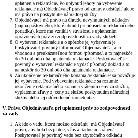
uplatnenia reklamácie. Po uplynutí lehoty na vybavenie
reklamácie má Objednávateľ právo od zmluvy odstúpiť alebo
má právo na poskytnutie náhradnej služby.
Objednávateľ má právo na úhradu nevyhnutných nákladov
(najmä poštovného, ktoré uhradil pri odosielaní reklamačného
poriadku), ktoré mu vznikli v súvislosti s uplatnením
oprávnených práv zo zodpovednosti za vady služieb.
O vybavení reklamácie a o spôsobe jej vybavenia je
Poskytovateľ povinný informovať Objednávateľa, a to
vhodnou a preukázateľnou formou /písomne/, a to najneskôr
do 30 dní odo dňa uplatnenia reklamácie. Poskytovateľ je
povinný o vybavení reklamácie vydať písomný doklad a to
najneskôr do 30 dní odo dňa uplatnenia reklamácie.
Za ukončenie reklamačného konania /reklamácie/ sa považuje
jej vybavenie. Pod vybavením reklamácie sa rozumie
ukončenie reklamačného konania vrátením ceny za službu,
vyplatením zľavy z ceny za službu poskytnutím náhradnej
služby alebo jej odôvodnené zamietnutie.
V. Práva Objednávateľa pri uplatnení práv zo zodpovednosti
za vady
Ak ide o vadu, ktorú možno odstrániť, má Objednávateľ
právo, aby bola bezplatne, včas a riadne odstránená.
Poskytovateľ je povinný vadu bez zbytočného odkladu