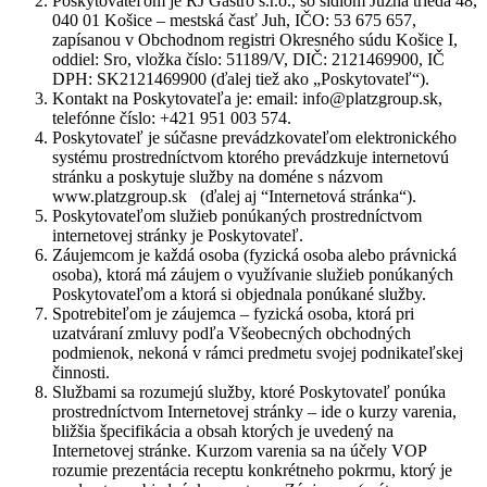
Poskytovateľom je RJ Gastro s.r.o., so sídlom Južná trieda 48,
040 01 Košice – mestská časť Juh, IČO: 53 675 657,
zapísanou v Obchodnom registri Okresného súdu Košice I,
oddiel: Sro, vložka číslo: 51189/V, DIČ: 2121469900, IČ
DPH: SK2121469900 (ďalej tiež ako „Poskytovateľ“).
Kontakt na Poskytovateľa je: email: info@platzgroup.sk,
telefónne číslo: +421 951 003 574.
Poskytovateľ je súčasne prevádzkovateľom elektronického
systému prostredníctvom ktorého prevádzkuje internetovú
stránku a poskytuje služby na doméne s názvom
www.platzgroup.sk
(ďalej aj “Internetová stránka“).
Poskytovateľom služieb ponúkaných prostredníctvom
internetovej stránky je Poskytovateľ.
Záujemcom je každá osoba (fyzická osoba alebo právnická
osoba), ktorá má záujem o využívanie služieb ponúkaných
Poskytovateľom a ktorá si objednala ponúkané služby.
Spotrebiteľom je záujemca – fyzická osoba, ktorá pri
uzatváraní zmluvy podľa Všeobecných obchodných
podmienok, nekoná v rámci predmetu svojej podnikateľskej
činnosti.
Službami sa rozumejú služby, ktoré Poskytovateľ ponúka
prostredníctvom Internetovej stránky – ide o kurzy varenia,
bližšia špecifikácia a obsah ktorých je uvedený na
Internetovej stránke. Kurzom varenia sa na účely VOP
rozumie prezentácia receptu konkrétneho pokrmu, ktorý je