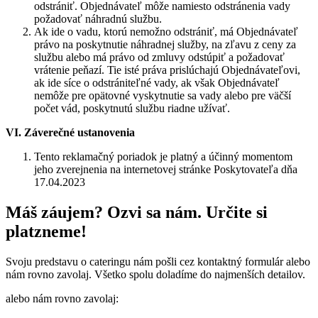
odstrániť. Objednávateľ môže namiesto odstránenia vady
požadovať náhradnú službu.
Ak ide o vadu, ktorú nemožno odstrániť, má Objednávateľ
právo na poskytnutie náhradnej služby, na zľavu z ceny za
službu alebo má právo od zmluvy odstúpiť a požadovať
vrátenie peňazí. Tie isté práva prislúchajú Objednávateľovi,
ak ide síce o odstrániteľné vady, ak však Objednávateľ
nemôže pre opätovné vyskytnutie sa vady alebo pre väčší
počet vád, poskytnutú službu riadne užívať.
VI. Záverečné ustanovenia
Tento reklamačný poriadok je platný a účinný momentom
jeho zverejnenia na internetovej stránke Poskytovateľa dňa
17.04.2023
Máš záujem?
Ozvi sa nám. Určite si
platzneme!
Svoju predstavu o cateringu nám pošli cez kontaktný formulár alebo
nám rovno zavolaj. Všetko spolu doladíme do najmenších detailov.
alebo nám rovno zavolaj: